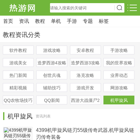
首页
资讯
教程
单机
手游
专题
标签
教程资讯分类
软件教程
游戏攻略
安卓教程
手游攻略
游戏美女
造梦西游4攻略
造梦西游3攻略
我的世界攻略
热门新闻
创世兵魂
洛克攻略
业界动态
精彩视频
辅助技巧
游戏开发
网游攻略
QQ农牧场技巧
QQ新闻
西游大战僵尸2
机甲旋风
机甲旋风
资讯列表
4399机甲旋风链刃55级传奇武器,机甲旋风链
刃传奇装备