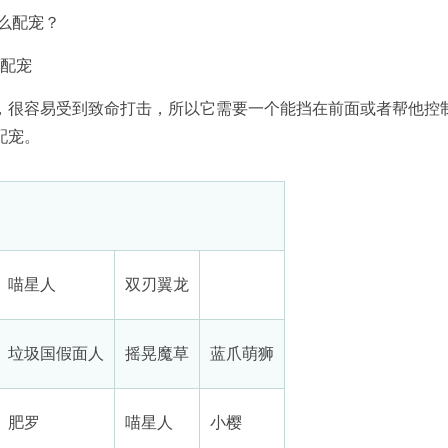
么配宠？
么配宠
，很容易受到致命打击，所以它需要一个能挡在前面或者帮他控
配宠。
喵星人
双刃翼龙
垃圾国假面人
摇晃魔草
蓝爪萌狮
肥罗
喵星人
小樱