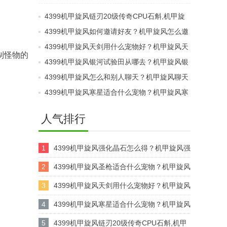
级传奇武器,机甲旋风链
传奇光炮,机甲旋风枪炮
4399机甲旋风链刃20级传奇CPU石斛,机甲旋
刃传奇装备
传奇装备
风链刃传奇装备
4399机甲旋风如何邀请好友？机甲旋风怎么邀
请好友？
4399机甲旋风天剑用什么宠物好？机甲旋风天
制怪物的
剑配宠推荐
4399机甲旋风银河试验田从哪去？机甲旋风银
河试验田在哪里？
4399机甲旋风怎么和别人聊天？机甲旋风聊天
窗口在哪里？
4399机甲旋风寒星适合什么宠物？机甲旋风寒
星配宠
人气排行
1
4399机甲旋风强化晶石怎么得？机甲旋风强
化晶石哪里买？
2
4399机甲旋风圣枪适合什么宠物？机甲旋风
圣枪怎么配宠？
3
4399机甲旋风天剑用什么宠物好？机甲旋风
天剑配宠推荐
4
4399机甲旋风寒星适合什么宠物？机甲旋风
寒星配宠
5
4399机甲旋风链刃20级传奇CPU石斛,机甲