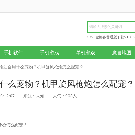
CSO金鎗客普通版下载V1.7.
版
地下城与勇士单机版修
手机软件
手机游戏
单机游戏
魔兽地图
风枪炮适合用什么宠物？机甲旋风枪炮怎么配宠？
用什么宠物？机甲旋风枪炮怎么配宠？
6:12:07
来源：未知
人气：
905
人
枪炮怎么配宠？