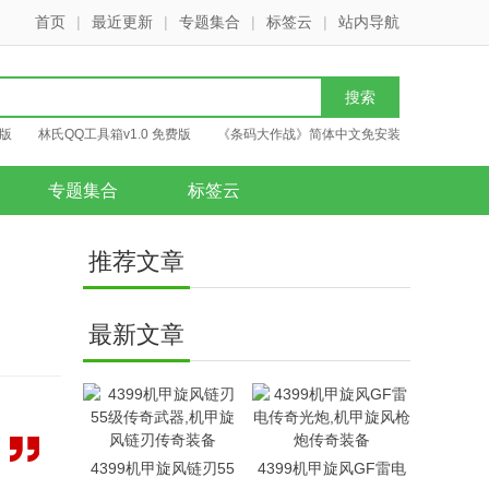
首页
|
最近更新
|
专题集合
|
标签云
|
站内导航
8版
林氏QQ工具箱v1.0 免费版
《条码大作战》简体中文免安装
改器完整版
专题集合
标签云
推荐文章
最新文章
4399机甲旋风链刃55
4399机甲旋风GF雷电