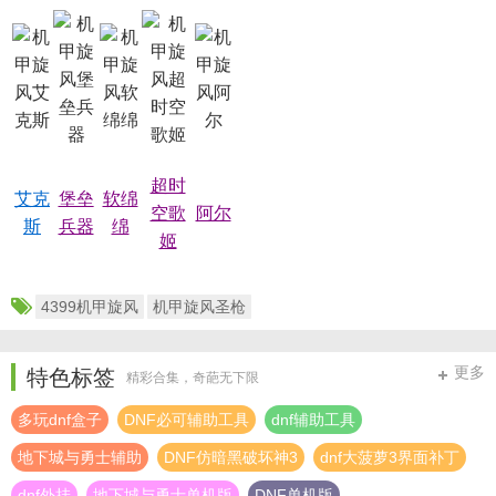
超时
艾克
堡垒
软绵
空歌
阿尔
斯
兵器
绵
姬
4399机甲旋风
机甲旋风圣枪
更多
特色标签
精彩合集，奇葩无下限
多玩dnf盒子
DNF必可辅助工具
dnf辅助工具
地下城与勇士辅助
DNF仿暗黑破坏神3
dnf大菠萝3界面补丁
dnf外挂
地下城与勇士单机版
DNF单机版